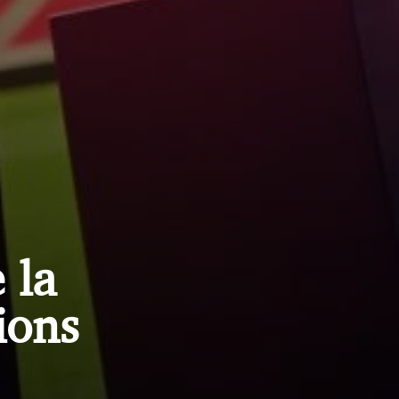
 la
ions