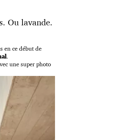
as. Ou lavande.
s en ce début de
.
nal
avec une super photo