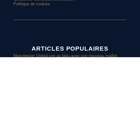
Politique de cookies
ARTICLES POPULAIRES
Manchester United vire au bleu avec son nouveau maillot
extérieur 2026-2027
Et si l’AS Roma tenait le plus beau maillot extérieur de 2026-
2027 ?
Maillots 2026-2027 : les sorties de la semaine (du 3 au 8 août)
L’Athens Kallithea fait son grand retour avec deux nouveaux
maillots
SUIVEZ-
Pourquoi Naples a déplacé son écusson sur son nouveau
maillot ?
L’AS Monaco dévoile un joli maillot third pour les vacances
NOUS SUR
INSTAGRAM
Retrouvez chaque jours des