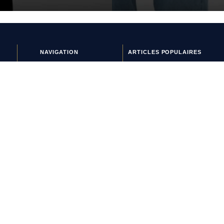
NAVIGATION
ARTICLES POPULAIRES
Crampons & équipements
Le Real Madrid renoue avec
Histoires de maillots
le vert sur son maillot
Interviews
extérieur 2026-2027
Lifestyle
Le street art laisse son
Nouveaux maillots
empreinte sur le nouveau
Tops & Flops
maillot du Red Star
La journée du maillot
Top 10 : les maillots les plus
cultes de l’OM avec adidas
Le nouveau maillot third du
RC Lens présenté à un
mariage de supporters ?
Et si l’AS Roma tenait le
plus beau maillot extérieur
de 2026-2027 ?
Maillots 2026-2027 : les
sorties de la semaine (du 3
au 8 août)