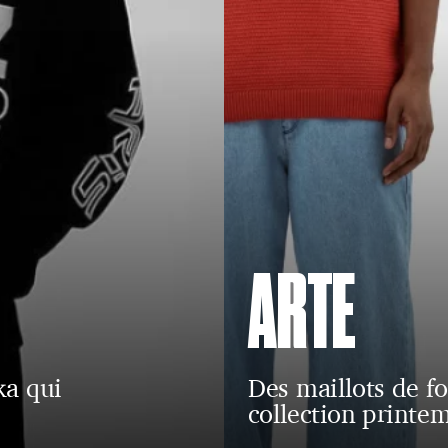
ARTE
ka qui
Des maillots de f
collection printem