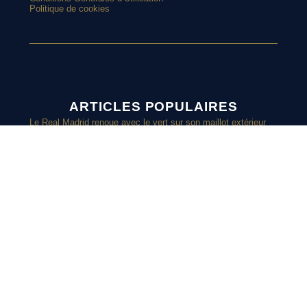
Politique de cookies
ARTICLES POPULAIRES
Le Real Madrid renoue avec le vert sur son maillot extérieur
2026-2027
Le street art laisse son empreinte sur le nouveau maillot du
Red Star
Top 10 : les maillots les plus cultes de l’OM avec adidas
Le nouveau maillot third du RC Lens présenté à un mariage de
supporters ?
SUIVEZ-
Et si l’AS Roma tenait le plus beau maillot extérieur de 2026-
2027 ?
Maillots 2026-2027 : les sorties de la semaine (du 3 au 8 août)
NOUS SUR
INSTAGRAM
Retrouvez chaque jours des