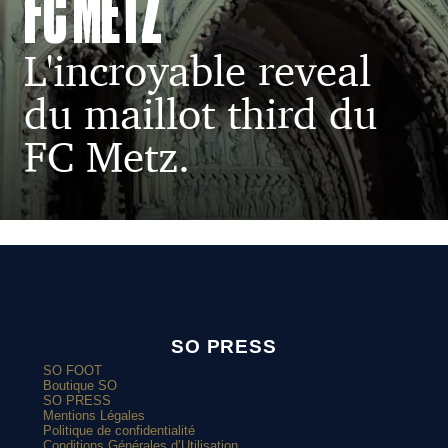
FC METZ
L'incroyable reveal
du maillot third du
FC Metz.
SO PRESS
SO FOOT
Boutique SO
SO PRESS
Mentions Légales
Politique de confidentialité
Conditions Générales d’Utilisation