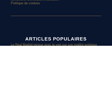
Politique de cookies
ARTICLES POPULAIRES
Le Real Madrid renoue avec le vert sur son maillot extérieur
2026-2027
Le street art laisse son empreinte sur le nouveau maillot du
Red Star
Top 10 : les maillots les plus cultes de l’OM avec adidas
Le nouveau maillot third du RC Lens présenté à un mariage de
supporters ?
SUIVEZ-
Et si l’AS Roma tenait le plus beau maillot extérieur de 2026-
2027 ?
Maillots 2026-2027 : les sorties de la semaine (du 3 au 8 août)
NOUS SUR
INSTAGRAM
Retrouvez chaque jours des