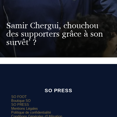
Samir Chergui, chouchou
des supporters grâce à son
survêt’ ?
SO PRESS
SO FOOT
Boutique SO
SO PRESS
Mentions Légales
Politique de confidentialité
Conditions Générales d’Utilisation