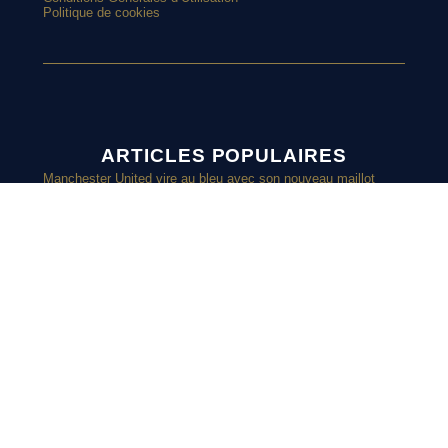
Politique de cookies
ARTICLES POPULAIRES
Manchester United vire au bleu avec son nouveau maillot
extérieur 2026-2027
Et si l’AS Roma tenait le plus beau maillot extérieur de 2026-
2027 ?
Maillots 2026-2027 : les sorties de la semaine (du 3 au 8 août)
L’Athens Kallithea fait son grand retour avec deux nouveaux
maillots
SUIVEZ-
Pourquoi Naples a déplacé son écusson sur son nouveau
maillot ?
L’AS Monaco dévoile un joli maillot third pour les vacances
NOUS SUR
INSTAGRAM
Retrouvez chaque jours des