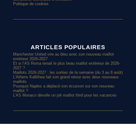
Politique de cookies
ARTICLES POPULAIRES
Manchester United vire au bleu avec son nouveau maillot
extérieur 2026-2027
Et si l’AS Roma tenait le plus beau maillot extérieur de 2026-
2027 ?
Maillots 2026-2027 : les sorties de la semaine (du 3 au 8 août)
L’Athens Kallithea fait son grand retour avec deux nouveaux
maillots
Pourquoi Naples a déplacé son écusson sur son nouveau
maillot ?
L’AS Monaco dévoile un joli maillot third pour les vacances