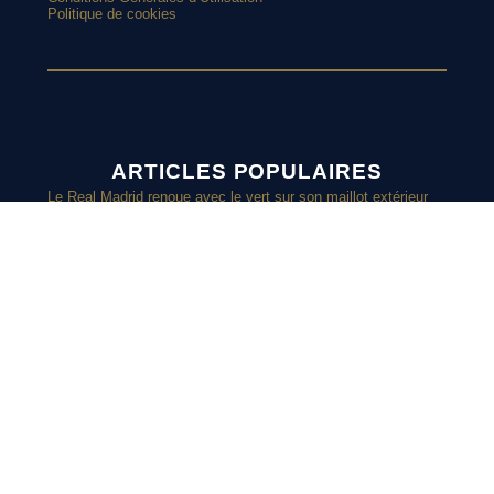
Politique de cookies
ARTICLES POPULAIRES
Le Real Madrid renoue avec le vert sur son maillot extérieur
2026-2027
Le street art laisse son empreinte sur le nouveau maillot du
Red Star
Top 10 : les maillots les plus cultes de l’OM avec adidas
Le nouveau maillot third du RC Lens présenté à un mariage de
supporters ?
SUIVEZ-
Et si l’AS Roma tenait le plus beau maillot extérieur de 2026-
2027 ?
Maillots 2026-2027 : les sorties de la semaine (du 3 au 8 août)
NOUS SUR
INSTAGRAM
Retrouvez chaque jours des