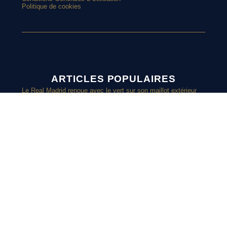
Politique de cookies
ARTICLES POPULAIRES
Le Real Madrid renoue avec le vert sur son maillot extérieur
2026-2027
Le street art laisse son empreinte sur le nouveau maillot du
Red Star
Top 10 : les maillots les plus cultes de l’OM avec adidas
Le nouveau maillot third du RC Lens présenté à un mariage de
supporters ?
SUIVEZ-
Et si l’AS Roma tenait le plus beau maillot extérieur de 2026-
2027 ?
Maillots 2026-2027 : les sorties de la semaine (du 3 au 8 août)
NOUS SUR
INSTAGRAM
Retrouvez chaque jours des