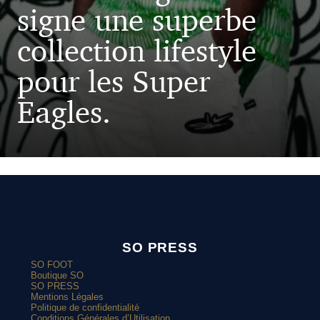
signe une superbe
collection lifestyle
pour les Super
Eagles.
SO PRESS
SO FOOT
Boutique SO
SO PRESS
Mentions Légales
Politique de confidentialité
Conditions Générales d’Utilisation