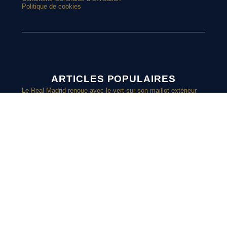
Politique de cookies
ARTICLES POPULAIRES
Le Real Madrid renoue avec le vert sur son maillot extérieur
2026-2027
Le street art laisse son empreinte sur le nouveau maillot du
Red Star
Top 10 : les maillots les plus cultes de l’OM avec adidas
Le nouveau maillot third du RC Lens présenté à un mariage de
supporters ?
SUIVEZ-
Et si l’AS Roma tenait le plus beau maillot extérieur de 2026-
2027 ?
Maillots 2026-2027 : les sorties de la semaine (du 3 au 8 août)
NOUS SUR
INSTAGRAM
Retrouvez chaque jours des