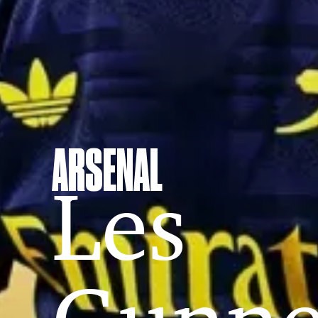
ARSENAL
Les