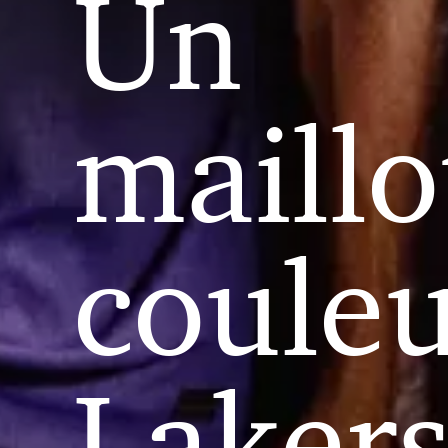
Un
maillo
coule
Laker