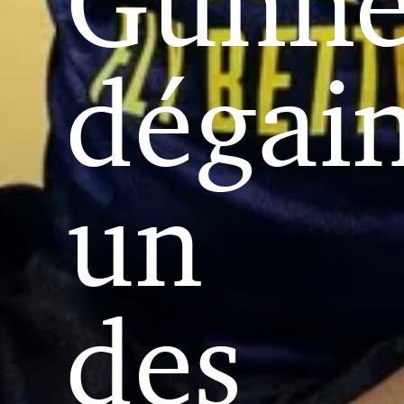
Gunne
dégai
un
des