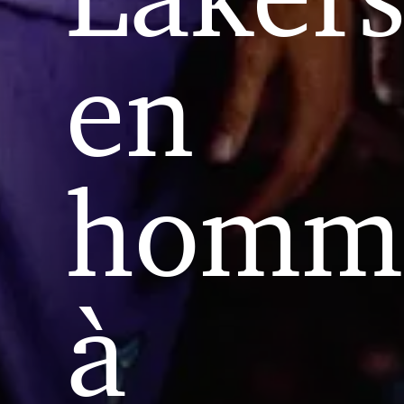
en
homm
à