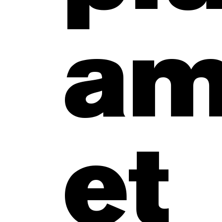
am
et