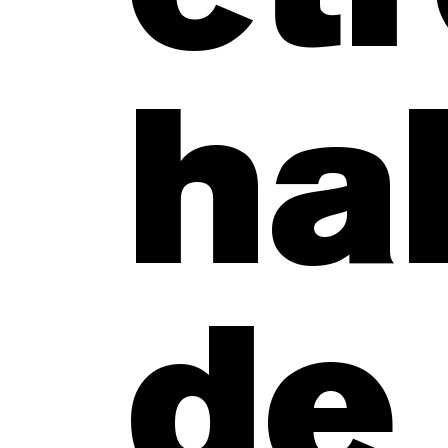
hab
de