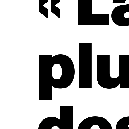
L
pl
de