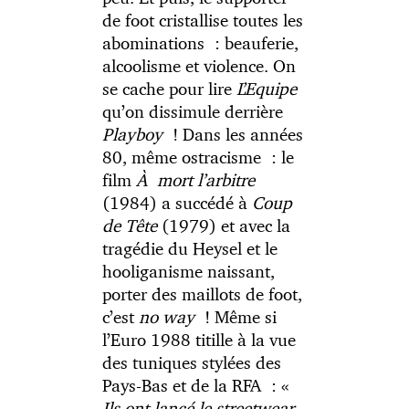
de foot cristallise toutes les
abominations : beauferie,
alcoolisme et violence. On
se cache pour lire
L’Equipe
qu’on dissimule derrière
Playboy
! Dans les années
80, même ostracisme : le
film
À
mort l’arbitre
(1984) a succédé à
Coup
de Tête
(1979) et avec la
tragédie du Heysel et le
hooliganisme naissant,
porter des maillots de foot,
c’est
no way
! Même si
l’Euro 1988 titille à la vue
des tuniques stylées des
Pays-Bas et de la RFA : «
Ils ont lancé le streetwear,