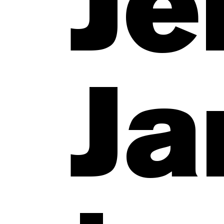
Jé
Ja