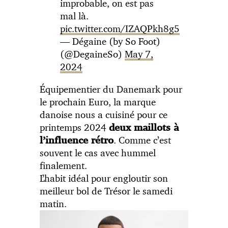
improbable, on est pas
mal là.
pic.twitter.com/IZAQPkh8g5
— Dégaine (by So Foot)
(@DegaineSo)
May 7,
2024
Équipementier du Danemark pour
le prochain Euro, la marque
danoise nous a cuisiné pour ce
printemps 2024
deux maillots à
. Comme c’est
l’influence rétro
souvent le cas avec hummel
finalement.
L’habit idéal pour engloutir son
meilleur bol de Trésor le samedi
matin.