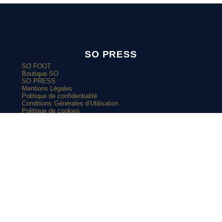
SO PRESS
SO FOOT
Boutique SO
SO PRESS
Mentions Légales
Politique de confidentialité
Conditions Générales d’Utilisation
Politique de cookies
SUIVEZ-
ARTICLES POPULAIRES
NOUS SUR
Manchester United vire au bleu avec son nouveau maillot
extérieur 2026-2027
Et si l’AS Roma tenait le plus beau maillot extérieur de 2026-
2027 ?