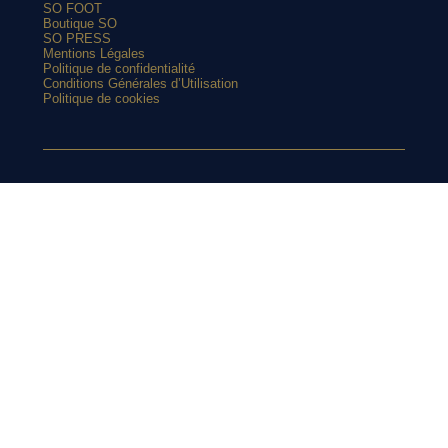
SO FOOT
Boutique SO
SO PRESS
Mentions Légales
Politique de confidentialité
Conditions Générales d’Utilisation
Politique de cookies
ARTICLES POPULAIRES
Paulo Dybala présente le nouveau maillot domicile de l’AS
SUIVEZ-
Roma 2026-2027
Top 10 : les maillots les plus cultes de l’OM avec adidas
Le nouveau maillot third du RC Lens présenté à un mariage de
supporters ?
NOUS SUR
Et si l’AS Roma tenait le plus beau maillot extérieur de 2026-
2027 ?
Maillots 2026-2027 : les sorties de la semaine (du 3 au 8 août)
INSTAGRAM
L’Athens Kallithea fait son grand retour avec deux nouveaux
maillots
Retrouvez chaque jours des