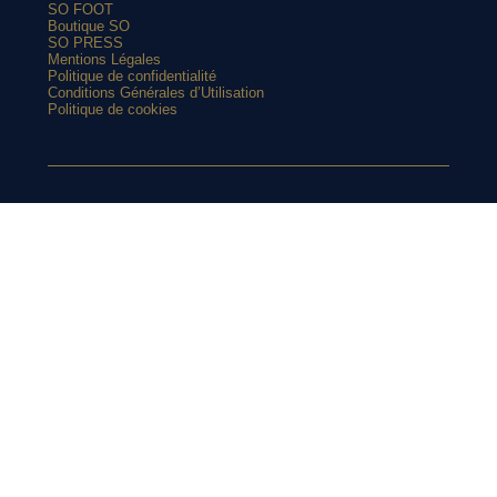
SO FOOT
Boutique SO
SO PRESS
Mentions Légales
Politique de confidentialité
Conditions Générales d’Utilisation
Politique de cookies
ARTICLES POPULAIRES
Manchester United vire au bleu avec son nouveau maillot
SUIVEZ-
extérieur 2026-2027
Et si l’AS Roma tenait le plus beau maillot extérieur de 2026-
2027 ?
Maillots 2026-2027 : les sorties de la semaine (du 3 au 8 août)
NOUS SUR
L’Athens Kallithea fait son grand retour avec deux nouveaux
maillots
Pourquoi Naples a déplacé son écusson sur son nouveau
INSTAGRAM
maillot ?
L’AS Monaco dévoile un joli maillot third pour les vacances
Retrouvez chaque jours des