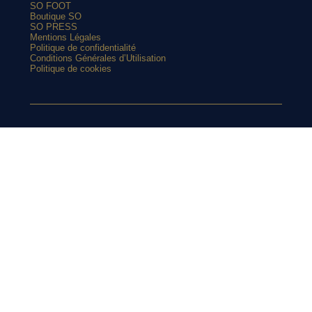
SO FOOT
Boutique SO
SO PRESS
Mentions Légales
Politique de confidentialité
Conditions Générales d’Utilisation
Politique de cookies
ARTICLES POPULAIRES
Le Real Madrid renoue avec le vert sur son maillot extérieur
SUIVEZ-
2026-2027
Le street art laisse son empreinte sur le nouveau maillot du
Red Star
Top 10 : les maillots les plus cultes de l’OM avec adidas
NOUS SUR
Le nouveau maillot third du RC Lens présenté à un mariage de
supporters ?
Et si l’AS Roma tenait le plus beau maillot extérieur de 2026-
INSTAGRAM
2027 ?
Maillots 2026-2027 : les sorties de la semaine (du 3 au 8 août)
Retrouvez chaque jours des