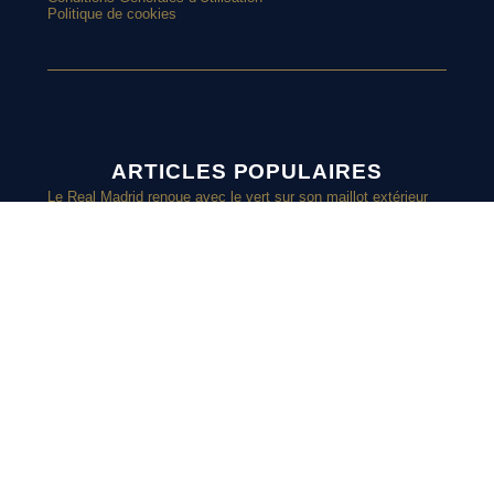
Politique de cookies
ARTICLES POPULAIRES
Le Real Madrid renoue avec le vert sur son maillot extérieur
2026-2027
Le street art laisse son empreinte sur le nouveau maillot du
Red Star
Top 10 : les maillots les plus cultes de l’OM avec adidas
Le nouveau maillot third du RC Lens présenté à un mariage de
supporters ?
SUIVEZ-
Et si l’AS Roma tenait le plus beau maillot extérieur de 2026-
2027 ?
Maillots 2026-2027 : les sorties de la semaine (du 3 au 8 août)
NOUS SUR
INSTAGRAM
Retrouvez chaque jours des