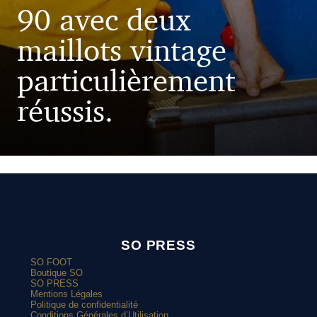
90 avec deux
maillots vintage
particulièrement
réussis.
SO PRESS
SO FOOT
Boutique SO
SO PRESS
Mentions Légales
Politique de confidentialité
Conditions Générales d’Utilisation