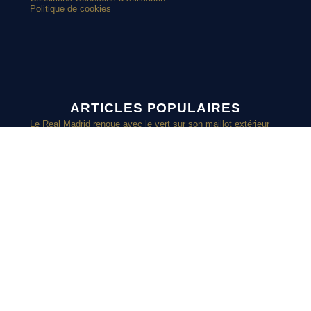
Politique de cookies
ARTICLES POPULAIRES
Le Real Madrid renoue avec le vert sur son maillot extérieur
2026-2027
Le street art laisse son empreinte sur le nouveau maillot du
Red Star
Top 10 : les maillots les plus cultes de l’OM avec adidas
Le nouveau maillot third du RC Lens présenté à un mariage de
supporters ?
SUIVEZ-
Et si l’AS Roma tenait le plus beau maillot extérieur de 2026-
2027 ?
Maillots 2026-2027 : les sorties de la semaine (du 3 au 8 août)
NOUS SUR
INSTAGRAM
Retrouvez chaque jours des