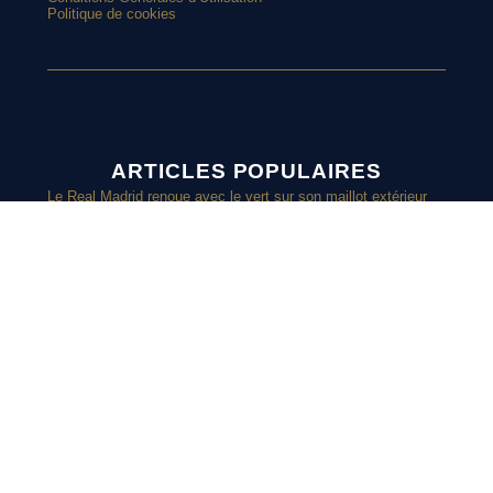
Politique de cookies
ARTICLES POPULAIRES
Le Real Madrid renoue avec le vert sur son maillot extérieur
2026-2027
Le street art laisse son empreinte sur le nouveau maillot du
Red Star
Top 10 : les maillots les plus cultes de l’OM avec adidas
Le nouveau maillot third du RC Lens présenté à un mariage de
supporters ?
SUIVEZ-
Et si l’AS Roma tenait le plus beau maillot extérieur de 2026-
2027 ?
Maillots 2026-2027 : les sorties de la semaine (du 3 au 8 août)
NOUS SUR
INSTAGRAM
Retrouvez chaque jours des