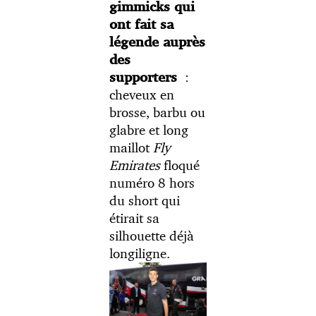
gimmicks qui
ont fait sa
légende auprès
des
:
supporters
cheveux en
brosse, barbu ou
glabre et long
maillot
Fly
Emirates
floqué
numéro 8 hors
du short qui
étirait sa
silhouette déjà
longiligne.