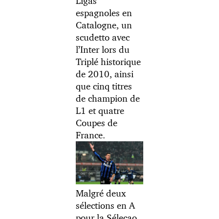
Ligas
espagnoles en
Catalogne, un
scudetto avec
l’Inter lors du
Triplé historique
de 2010, ainsi
que cinq titres
de champion de
L1 et quatre
Coupes de
France.
Malgré deux
sélections en A
pour la Séleçao,