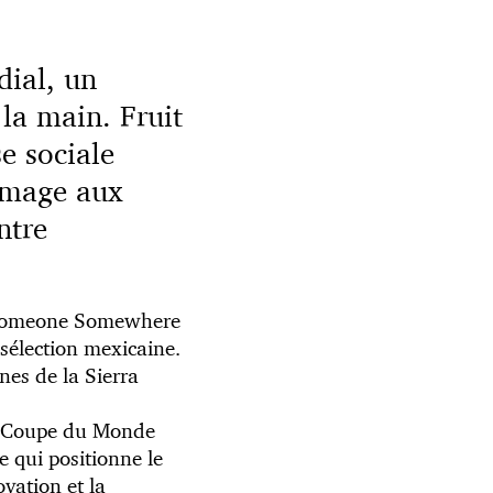
dial, un
la main. Fruit
se sociale
mmage aux
ntre
t Someone Somewhere
 sélection mexicaine.
nes de la Sierra
de Coupe du Monde
e qui positionne le
vation et la