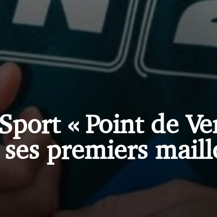
sSport
Point
de
Ve
 ses premiers maill