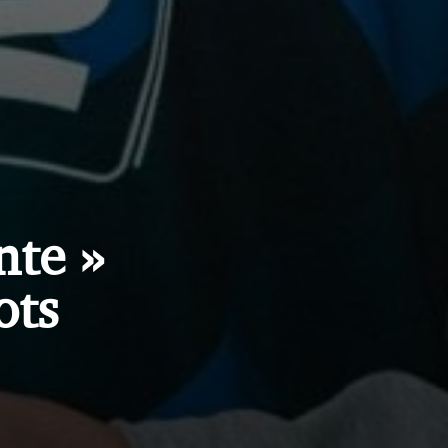
nte
ots