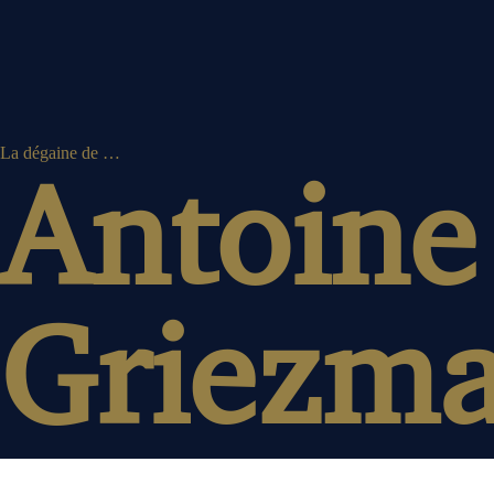
La dégaine de …
Antoine
Griezm