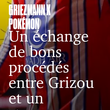
GRIEZMANN X
POKÉMON
Un échange
de bons
procédés
entre Grizou
et un