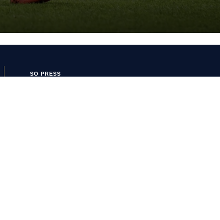
SO PRESS
SO FOOT
Boutique SO
SO PRESS
Mentions Légales
Politique de confidentialité
Conditions Générales
d’Utilisation
Politique de cookies