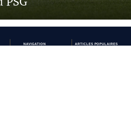
u PSG
NAVIGATION
ARTICLES POPULAIRES
Crampons & équipements
Manchester United vire au
Histoires de maillots
bleu avec son nouveau
Interviews
maillot extérieur 2026-2027
Lifestyle
Et si l’AS Roma tenait le
Nouveaux maillots
plus beau maillot extérieur
Tops & Flops
de 2026-2027 ?
La journée du maillot
Maillots 2026-2027 : les
sorties de la semaine (du 3
au 8 août)
L’Athens Kallithea fait son
grand retour avec deux
nouveaux maillots
Pourquoi Naples a déplacé
son écusson sur son
nouveau maillot ?
L’AS Monaco dévoile un joli
maillot third pour les
vacances