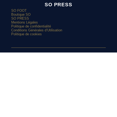
SO PRESS
SO FOOT
Boutique SO
SO PRESS
Mentions Légales
Politique de confidentialité
Conditions Générales d’Utilisation
Politique de cookies
ARTICLES POPULAIRES
SUIVEZ-NOUS
Le Real Madrid renoue avec le vert sur son maillot extérieur
2026-2027
Le street art laisse son empreinte sur le nouveau maillot du
Red Star
SUR
Top 10 : les maillots les plus cultes de l’OM avec adidas
Le nouveau maillot third du RC Lens présenté à un mariage de
supporters ?
INSTAGRAM
Et si l’AS Roma tenait le plus beau maillot extérieur de 2026-
2027 ?
Maillots 2026-2027 : les sorties de la semaine (du 3 au 8 août)