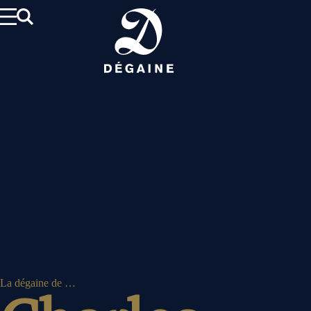
Aller
au
contenu
La dégaine de …