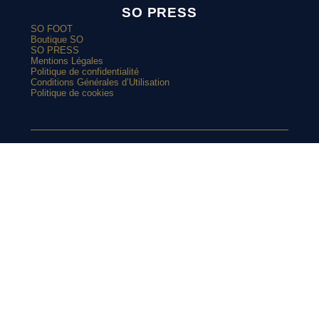
SO PRESS
SO FOOT
Boutique SO
SO PRESS
Mentions Légales
Politique de confidentialité
Conditions Générales d’Utilisation
Politique de cookies
ARTICLES POPULAIRES
SUIVEZ-NOUS
Le Real Madrid renoue avec le vert sur son maillot extérieur
2026-2027
Le street art laisse son empreinte sur le nouveau maillot du
Red Star
SUR
Top 10 : les maillots les plus cultes de l’OM avec adidas
Le nouveau maillot third du RC Lens présenté à un mariage de
supporters ?
INSTAGRAM
Et si l’AS Roma tenait le plus beau maillot extérieur de 2026-
2027 ?
Maillots 2026-2027 : les sorties de la semaine (du 3 au 8 août)