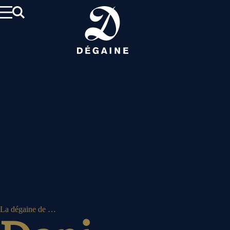
Aller
au
contenu
La dégaine de …