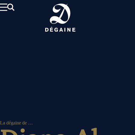
Aller
au
contenu
La dégaine de …