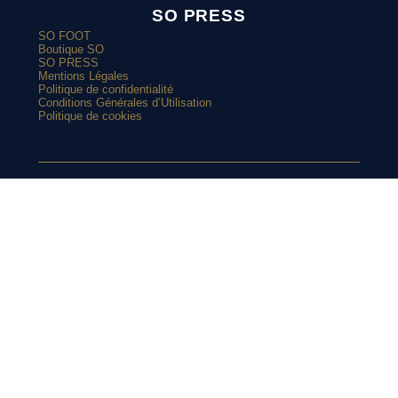
SO PRESS
SO FOOT
Boutique SO
SO PRESS
Mentions Légales
Politique de confidentialité
Conditions Générales d’Utilisation
Politique de cookies
ARTICLES POPULAIRES
SUIVEZ-NOUS
Le Real Madrid renoue avec le vert sur son maillot extérieur
2026-2027
Le street art laisse son empreinte sur le nouveau maillot du
Red Star
SUR
Top 10 : les maillots les plus cultes de l’OM avec adidas
Le nouveau maillot third du RC Lens présenté à un mariage de
supporters ?
INSTAGRAM
Et si l’AS Roma tenait le plus beau maillot extérieur de 2026-
2027 ?
Maillots 2026-2027 : les sorties de la semaine (du 3 au 8 août)