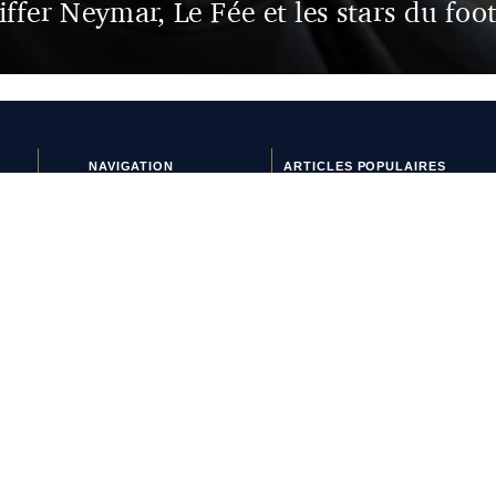
iffer Neymar, Le Fée et les stars du foot
NAVIGATION
ARTICLES POPULAIRES
Crampons & équipements
Manchester United vire au
Histoires de maillots
bleu avec son nouveau
Interviews
maillot extérieur 2026-2027
Lifestyle
Et si l’AS Roma tenait le
Nouveaux maillots
plus beau maillot extérieur
Tops & Flops
de 2026-2027 ?
La journée du maillot
Maillots 2026-2027 : les
sorties de la semaine (du 3
au 8 août)
L’Athens Kallithea fait son
grand retour avec deux
nouveaux maillots
Pourquoi Naples a déplacé
son écusson sur son
nouveau maillot ?
L’AS Monaco dévoile un joli
maillot third pour les
vacances