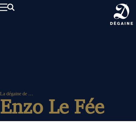
Aller
au
contenu
La dégaine de …
Enzo Le Fée