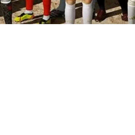
SUIVEZ-
NOUS SUR
INSTAGRAM
Retrouvez chaque jours des
vidéos, des photos, des actus et
des histoires de maillots
légendaires