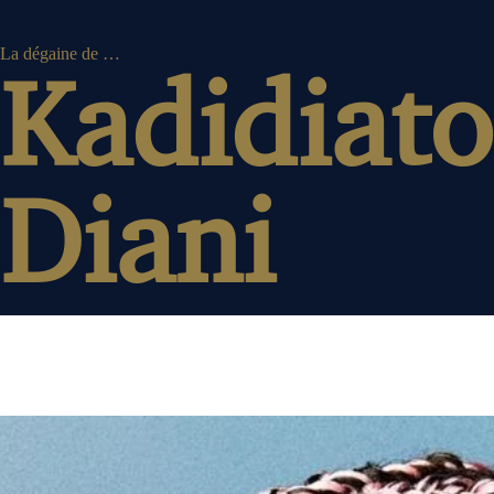
La dégaine de …
Kadidiat
Diani