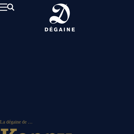
Aller
au
contenu
La dégaine de …