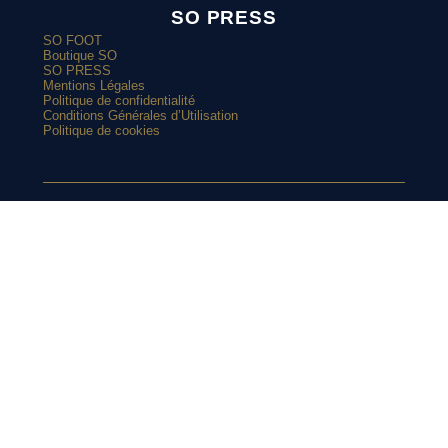
SO PRESS
SO FOOT
Boutique SO
SO PRESS
Mentions Légales
Politique de confidentialité
Conditions Générales d’Utilisation
Politique de cookies
ARTICLES POPULAIRES
SUIVEZ-NOUS
Le Real Madrid renoue avec le vert sur son maillot extérieur
2026-2027
Le street art laisse son empreinte sur le nouveau maillot du
Red Star
SUR
Top 10 : les maillots les plus cultes de l’OM avec adidas
Le nouveau maillot third du RC Lens présenté à un mariage de
supporters ?
INSTAGRAM
Et si l’AS Roma tenait le plus beau maillot extérieur de 2026-
2027 ?
Maillots 2026-2027 : les sorties de la semaine (du 3 au 8 août)