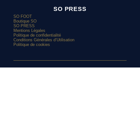
SO PRESS
SO FOOT
Boutique SO
SO PRESS
Mentions Légales
Politique de confidentialité
Conditions Générales d’Utilisation
Politique de cookies
ARTICLES POPULAIRES
SUIVEZ-
Paulo Dybala présente le nouveau maillot domicile de l’AS
Roma 2026-2027
Le nouveau maillot third du RC Lens présenté à un mariage de
supporters ?
NOUS SUR
Et si l’AS Roma tenait le plus beau maillot extérieur de 2026-
2027 ?
Maillots 2026-2027 : les sorties de la semaine (du 3 au 8 août)
L’Athens Kallithea fait son grand retour avec deux nouveaux
INSTAGRAM
maillots
Pourquoi Naples a déplacé son écusson sur son nouveau