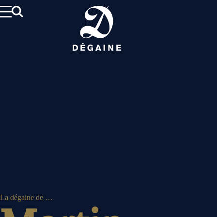
Aller
au
contenu
La dégaine de …