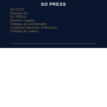
SO PRESS
SO FOOT
Boutique SO
SO PRESS
Mentions Légales
Politique de confidentialité
Conditions Générales d’Utilisation
Politique de cookies
ARTICLES POPULAIRES
SUIVEZ-NOUS
Le Real Madrid renoue avec le vert sur son maillot extérieur
2026-2027
Le street art laisse son empreinte sur le nouveau maillot du
Red Star
SUR
Top 10 : les maillots les plus cultes de l’OM avec adidas
Le nouveau maillot third du RC Lens présenté à un mariage de
supporters ?
INSTAGRAM
Et si l’AS Roma tenait le plus beau maillot extérieur de 2026-
2027 ?
Maillots 2026-2027 : les sorties de la semaine (du 3 au 8 août)