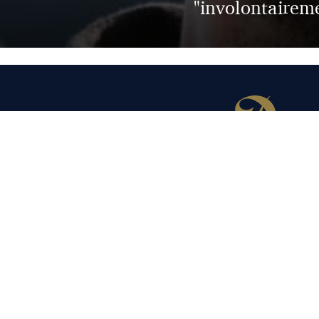
"involontaireme
© 2026
Qui sommes-nous ?
Contact