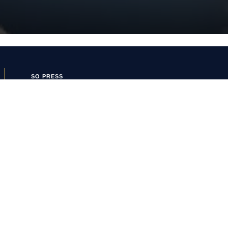
SO PRESS
SO FOOT
Boutique SO
SO PRESS
Mentions Légales
Politique de confidentialité
Conditions Générales
d’Utilisation
Politique de cookies