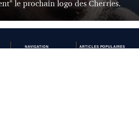
nt" le prochain logo des Cherries.
NAVIGATION
ARTICLES POPULAIRES
Crampons & équipements
Paulo Dybala présente le
Histoires de maillots
nouveau maillot domicile de
Interviews
l’AS Roma 2026-2027
Lifestyle
Le nouveau maillot third du
Nouveaux maillots
RC Lens présenté à un
Tops & Flops
mariage de supporters ?
La journée du maillot
Et si l’AS Roma tenait le
plus beau maillot extérieur
de 2026-2027 ?
Maillots 2026-2027 : les
sorties de la semaine (du 3
au 8 août)
L’Athens Kallithea fait son
grand retour avec deux
nouveaux maillots
Pourquoi Naples a déplacé
son écusson sur son
nouveau maillot ?