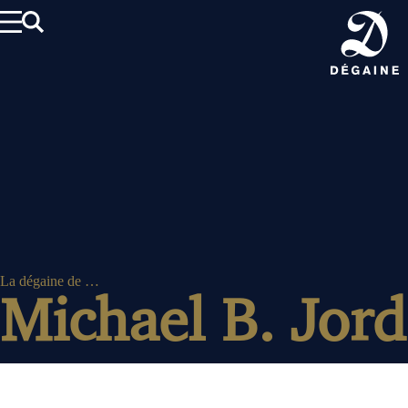
Aller
au
contenu
La dégaine de …
Michael B. Jor