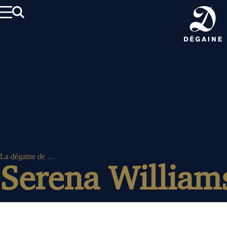
Aller
au
contenu
La dégaine de …
Serena William