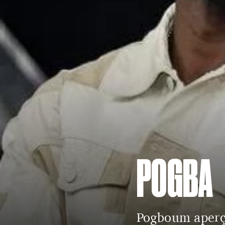
POGBA
Pogboum aperç