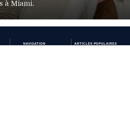
s à Miami.
NAVIGATION
ARTICLES POPULAIRES
Crampons & équipements
Paulo Dybala présente le
Histoires de maillots
nouveau maillot domicile de
Interviews
l’AS Roma 2026-2027
Lifestyle
Le nouveau maillot third du
Nouveaux maillots
RC Lens présenté à un
Tops & Flops
mariage de supporters ?
La journée du maillot
Et si l’AS Roma tenait le
plus beau maillot extérieur
de 2026-2027 ?
Maillots 2026-2027 : les
sorties de la semaine (du 3
au 8 août)
L’Athens Kallithea fait son
grand retour avec deux
nouveaux maillots
Pourquoi Naples a déplacé
son écusson sur son
nouveau maillot ?