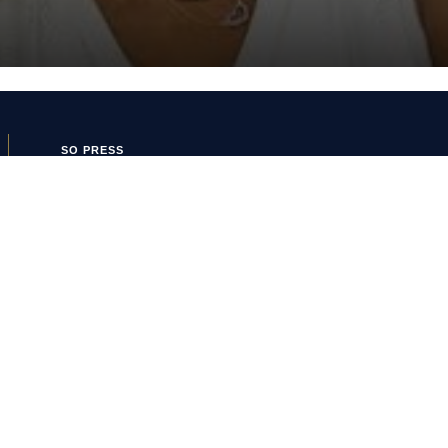
SO PRESS
SO FOOT
Boutique SO
SO PRESS
Mentions Légales
Politique de confidentialité
Conditions Générales
d’Utilisation
Politique de cookies