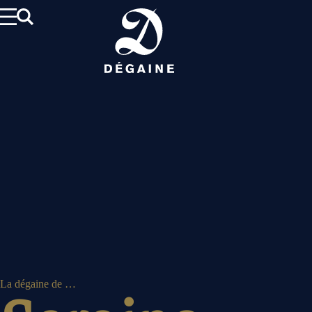
Aller
au
contenu
La dégaine de …