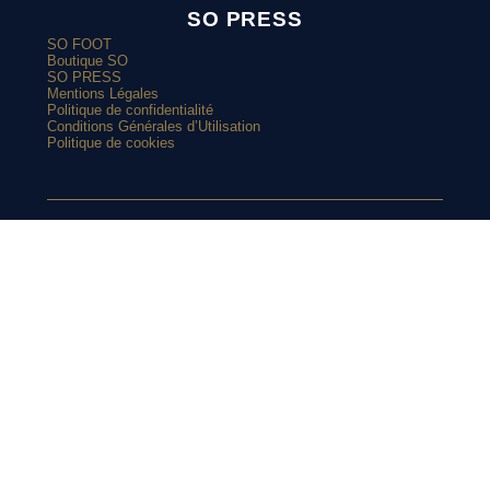
SO PRESS
SO FOOT
Boutique SO
SO PRESS
Mentions Légales
Politique de confidentialité
Conditions Générales d’Utilisation
Politique de cookies
ARTICLES POPULAIRES
SUIVEZ-NOUS
Manchester United vire au bleu avec son nouveau maillot
extérieur 2026-2027
Et si l’AS Roma tenait le plus beau maillot extérieur de 2026-
2027 ?
SUR
Maillots 2026-2027 : les sorties de la semaine (du 3 au 8 août)
L’Athens Kallithea fait son grand retour avec deux nouveaux
maillots
INSTAGRAM
Pourquoi Naples a déplacé son écusson sur son nouveau
maillot ?
L’AS Monaco dévoile un joli maillot third pour les vacances