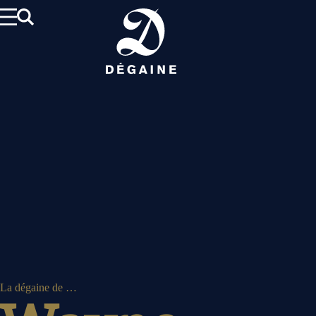
Aller
au
contenu
La dégaine de …