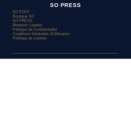
SO PRESS
SO FOOT
Boutique SO
SO PRESS
Mentions Légales
Politique de confidentialité
Conditions Générales d’Utilisation
Politique de cookies
ARTICLES POPULAIRES
SUIVEZ-NOUS
Le Real Madrid renoue avec le vert sur son maillot extérieur
2026-2027
Le street art laisse son empreinte sur le nouveau maillot du
Red Star
SUR
Top 10 : les maillots les plus cultes de l’OM avec adidas
Le nouveau maillot third du RC Lens présenté à un mariage de
supporters ?
INSTAGRAM
Et si l’AS Roma tenait le plus beau maillot extérieur de 2026-
2027 ?
Maillots 2026-2027 : les sorties de la semaine (du 3 au 8 août)