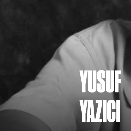
YUSUF
YAZICI