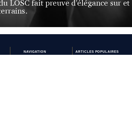
 du LOSC fait preuve d'élégance sur et
errains.
NAVIGATION
ARTICLES POPULAIRES
Crampons & équipements
L’AC Milan rend hommage à
Histoires de maillots
sa Ligue des champions de
Interviews
2007 avec son nouveau
Lifestyle
maillot extérieur
Nouveaux maillots
Maillots 2026-2027 : les
Tops & Flops
sorties de la semaine (du 3
La journée du maillot
au 8 août)
L’Athens Kallithea fait son
grand retour avec deux
nouveaux maillots
Pourquoi Naples a déplacé
son écusson sur son
nouveau maillot ?
L’AS Monaco dévoile un joli
maillot third pour les
vacances
Arsenal frappe encore avec