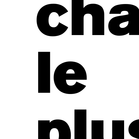
ch
le
plu