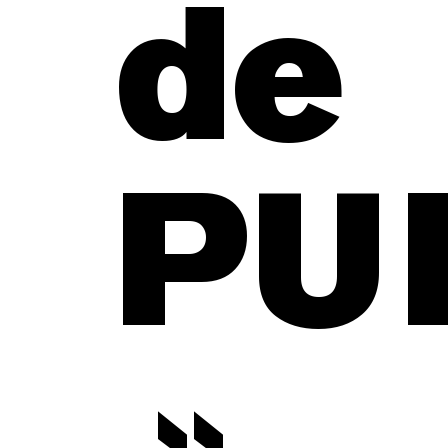
de
PU