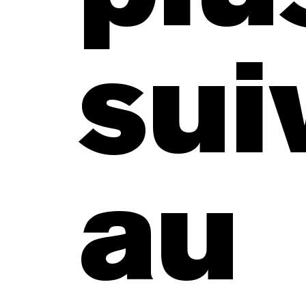
sui
au