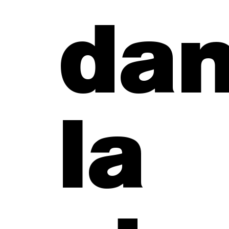
da
la