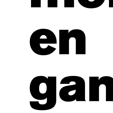
en
ga