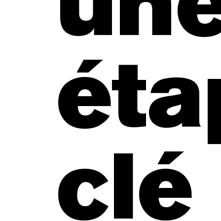
un
éta
clé