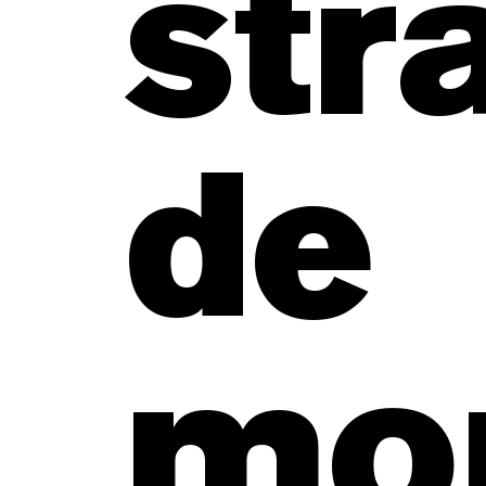
str
de
mo