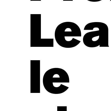
Lea
le