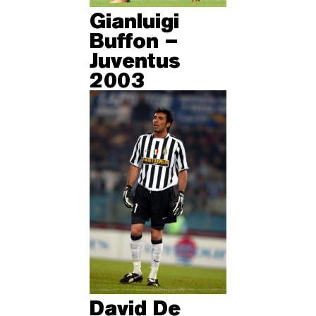
Gianluigi
Buffon –
Juventus
2003
David De