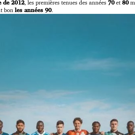
, les premières tenues des années
et
ma
e de 2012
70
80
nt bon
.
les années 90