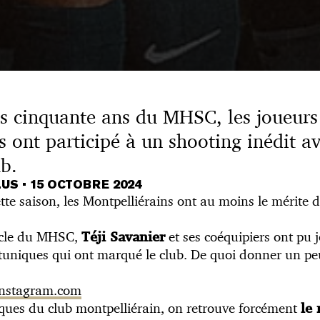
es cinquante ans du MHSC, les joueurs
s ont participé à un shooting inédit a
ub.
LUS
•
15 OCTOBRE 2024
ette saison, les Montpelliérains ont au moins le mérite 
iècle du MHSC,
et ses coéquipiers ont pu
Téji Savanier
es tuniques qui ont marqué le club. De quoi donner un 
 instagram.com
iques du club montpelliérain, on retrouve forcément
le 