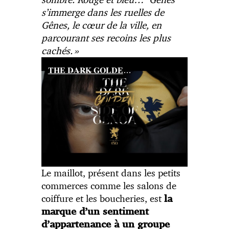
s’immerge dans les ruelles de
Gênes, le cœur de la ville, en
parcourant ses recoins les plus
cachés.
»
𝐓𝐇𝐄 𝐃̶𝐀̶𝐑̶𝐊̶ 𝐆𝐎𝐋𝐃𝐄𝐍 𝐒𝐈𝐃𝐄 𝐎𝐅 𝐆𝐄𝐍𝐎𝐀
Le maillot, présent dans les petits
commerces comme les salons de
coiffure et les boucheries, est
la
marque d’un sentiment
d’appartenance à un groupe