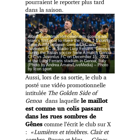
pourraient le reporter plus tard
dans la saison.
Albert Guomundsson celebrates scoring his
team’s first goal to make the score 1-1 during
Serie A TIM between Genoa CFC and
Juventus FC at Stadio Luigi Ferraris, Genova
during the Italian soccer Serie A match Genoa
CFC vs Juventus FC on December 15, 2023
at the Luigi Ferraris stadium in Genoa, Italy
(Photo by Andrea Amato/LiveMedia) – Photo
by Icon sport
Aussi, lors de sa sortie, le club a
posté une vidéo promotionnelle
intitulée
The Golden Side of
Genoa
dans laquelle
le maillot
est comme un colis passant
dans les rues sombres de
comme l’écrit le club sur X
Gênes
:
«
Lumières et ténèbres. Clair et
sombre. Rouge et bleu… Gênes