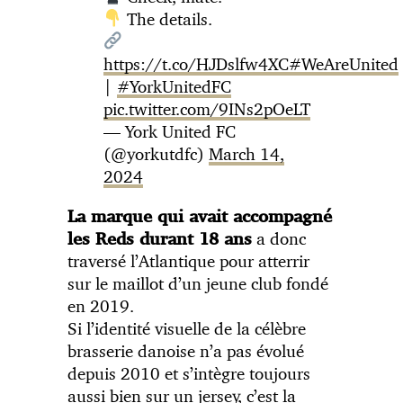
The details.
https://t.co/HJDslfw4XC
#WeAreUnited
|
#YorkUnitedFC
pic.twitter.com/9INs2pOeLT
— York United FC
(@yorkutdfc)
March 14,
2024
La marque qui avait accompagné
a donc
les Reds durant 18 ans
traversé l’Atlantique pour atterrir
sur le maillot d’un jeune club fondé
en 2019.
Si l’identité visuelle de la célèbre
brasserie danoise n’a pas évolué
depuis 2010 et s’intègre toujours
aussi bien sur un jersey, c’est la