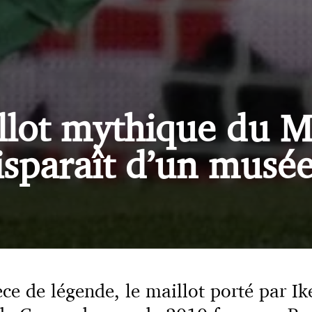
llot mythique du M
sparaît d’un musé
ce de légende, le maillot porté par Ik