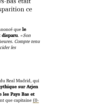
s-Bas était
sparition ce
 annoncé que
le
.
« Son
t disparu
s heures. Compte tenu
cider les
 du Real Madrid, qui
mythique sur Arjen
 les Pays Bas et
ant que capitaine
(0-