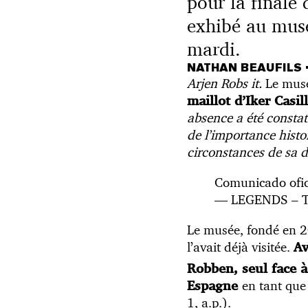
pour la finale
exhibé au musé
mardi.
NATHAN BEAUFILS
Arjen Robs it.
Le musé
maillot d’Iker Casi
absence a été constat
de l’importance histor
circonstances de sa d
Comunicado ofic
— LEGENDS – Th
Le musée, fondé en 20
l’avait déjà visitée.
Av
Robben, seul face à 
en tant que 
Espagne
1, a.p.)
.