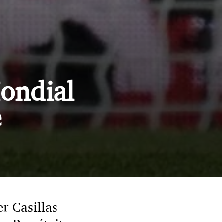
ondial
e
er Casillas