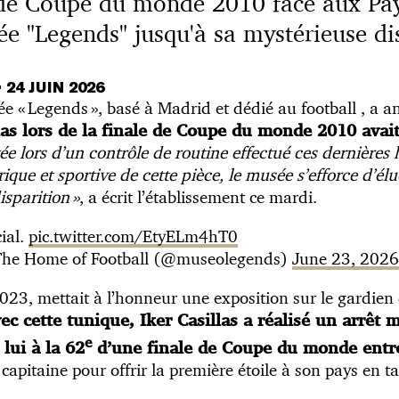
 de Coupe du monde 2010 face aux Pay
e "Legends" jusqu'à sa mystérieuse di
•
24 JUIN 2026
e « Legends », basé à Madrid et dédié au football , a
llas lors de la finale de Coupe du monde 2010 avai
ée lors d’un contrôle de routine effectué ces dernière
ique et sportive de cette pièce, le musée s’efforce d’élu
isparition »
, a écrit l’établissement ce mardi.
ial.
pic.twitter.com/EtyELm4hT0
e Home of Football (@museolegends)
June 23, 2026
23, mettait à l’honneur une exposition sur le gardien
ec cette tunique, Iker Casillas a réalisé un arrêt 
e
lui à la 62
d’une finale de Coupe du monde entre
capitaine pour offrir la première étoile à son pays en t