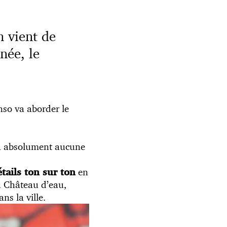
 vient de
née, le
nso va aborder le
a absolument aucune
en
tails ton sur ton
du Château d’eau,
ns la ville.