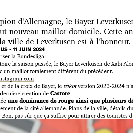
ion d'Allemagne, le Bayer Leverkusen
out nouveau maillot domicile. Cette an
a ville de Leverkusen est à l'honneur.
LUS
•
11 JUIN 2024
riser la Bundesliga.
itoire la saison passée, le Bayer Leverkusen de Xabi Alo
c un maillot totalement différent du précédent.
 instagram.com
et de la croix de Bayer, le
trikot
version 2023-2024 n’
 dernière création de
.
Castore
née
une dominance de rouge ainsi que plusieurs dé
nement de la cité allemande. Plans de la ville, détails 
on, pas sûr que ça suffise pour attirer des touristes da