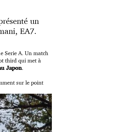
 présenté un
rmani, EA7.
de Serie A. Un match
ot third qui met à
.
 au Japon
amment sur le point