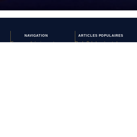
NAVIGATION
ARTICLES POPULAIRES
Crampons & équipements
Paulo Dybala présente le
Histoires de maillots
nouveau maillot domicile de
Interviews
l’AS Roma 2026-2027
Lifestyle
Le nouveau maillot third du
Nouveaux maillots
RC Lens présenté à un
Tops & Flops
mariage de supporters ?
La journée du maillot
Et si l’AS Roma tenait le
plus beau maillot extérieur
de 2026-2027 ?
Maillots 2026-2027 : les
sorties de la semaine (du 3
au 8 août)
L’Athens Kallithea fait son
grand retour avec deux
nouveaux maillots
Pourquoi Naples a déplacé
son écusson sur son
nouveau maillot ?